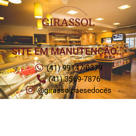
SITE EM MANUTENÇÃO...
(41) 99147-0379
(41) 3569-7876
@girassolpaesedoces