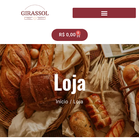
0
R$
0,00
Loja
Início
/ Loja