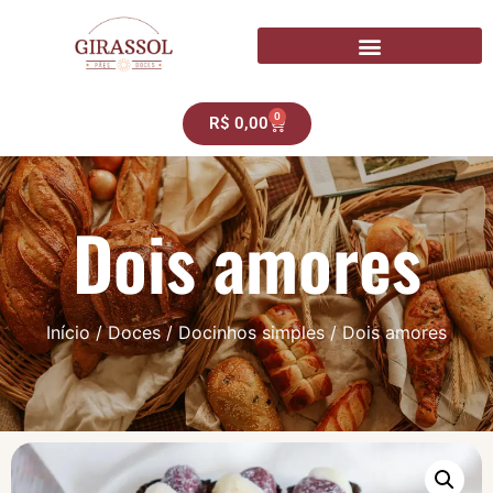
0
R$
0,00
Dois amores
Início
/
Doces
/
Docinhos simples
/ Dois amores