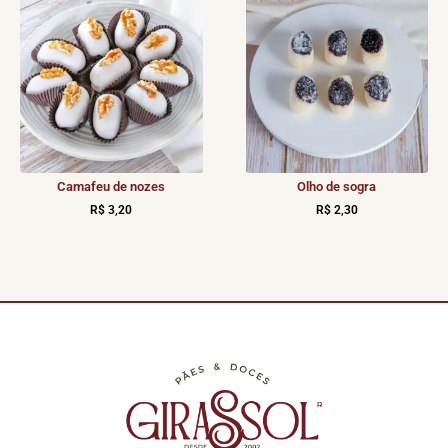
Camafeu de nozes
Olho de sogra
R$
3,20
R$
2,30