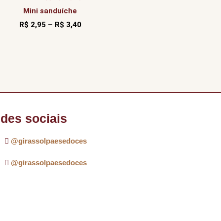
Mini sanduíche
R$
2,95
–
R$
3,40
des sociais
@girassolpaesedoces
@girassolpaesedoces