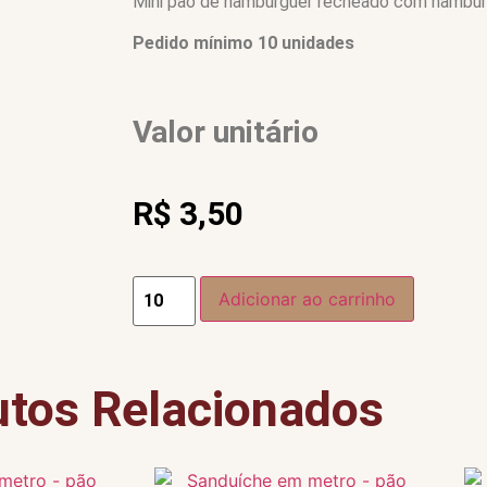
Mini pão de hambúrguer recheado com hambúrg
Pedido mínimo 10 unidades
Valor unitário
R$
3,50
Adicionar ao carrinho
utos Relacionados