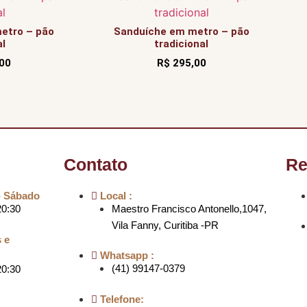
etro – pão
Sanduíche em metro – pão
al
tradicional
00
R$
295,00
Contato
Re
- Sábado
Local :
20:30
Maestro Francisco Antonello,1047,
Vila Fanny, Curitiba -PR
 e
Whatsapp :
(41) 99147-0379
20:30
Telefone: