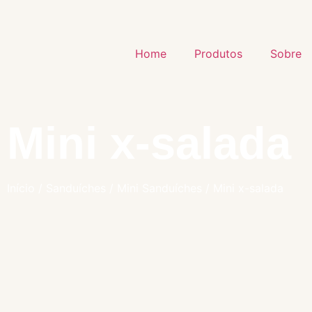
Home
Produtos
Sobre
Mini x-salada
Início
/
Sanduíches
/
Mini Sanduíches
/ Mini x-salada